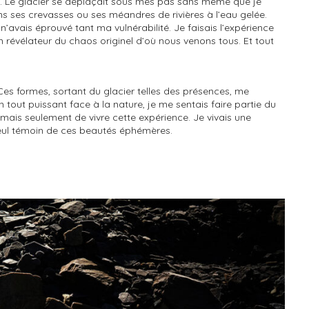
. Le glacier se déplaçait sous mes pas sans même que je
s ses crevasses ou ses méandres de rivières à l’eau gelée.
’avais éprouvé tant ma vulnérabilité. Je faisais l’expérience
révélateur du chaos originel d’où nous venons tous. Et tout
 Ces formes, sortant du glacier telles des présences, me
in tout puissant face à la nature, je me sentais faire partie du
mais seulement de vivre cette expérience. Je vivais une
eul témoin de ces beautés éphémères.