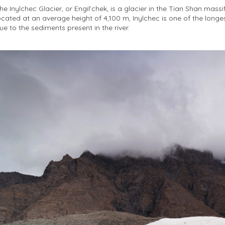
he Inylchec Glacier, or Engil’chek, is a glacier in the Tian Shan massi
ocated at an average height of 4,100 m, Inylchec is one of the longe
ue to the sediments present in the river.