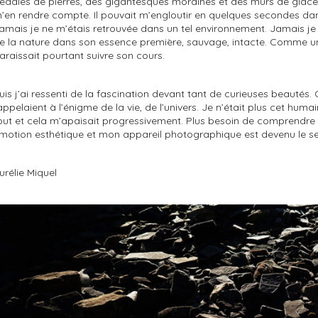
édales de pierres, des gigantesques moraines et des murs de glace
’en rendre compte. Il pouvait m’engloutir en quelques secondes dan
amais je ne m’étais retrouvée dans un tel environnement. Jamais je n
e la nature dans son essence première, sauvage, intacte. Comme un 
araissait pourtant suivre son cours.
uis j’ai ressenti de la fascination devant tant de curieuses beautés.
appelaient à l’énigme de la vie, de l’univers. Je n’était plus cet huma
out et cela m’apaisait progressivement. Plus besoin de comprendre 
motion esthétique et mon appareil photographique est devenu le s
urélie Miquel