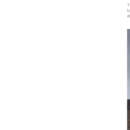
T
l
d