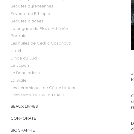
Beautés pyrénéennes
Envoutante Ethiopie
Beautés glacées
La brigade du Plaza Athénée
Portraits
Les huiles de Cédric Casanova
Israel
L’Inde du Sud
Le Japon
Le Bangladesh
«
K
La Sicile
Les céramiques de Céline Huteau
L’émission TV « Vu du Ciel »
C
d
BEAUX LIVRES
r
CORPORATE
D
d
BIOGRAPHIE