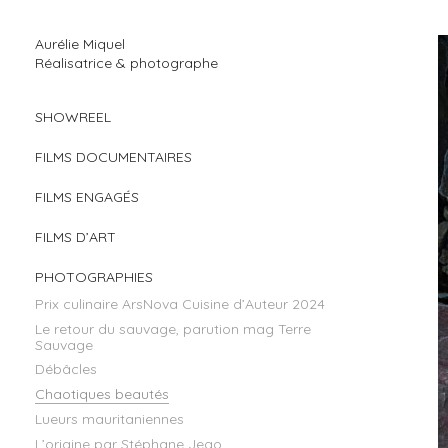
Aurélie Miquel
Réalisatrice & photographe
SHOWREEL
FILMS DOCUMENTAIRES
FILMS ENGAGÉS
FILMS D’ART
PHOTOGRAPHIES
Prix culinaire ArsNova Cuisine d’Auteur 2024
Le retour du sauvage, parution mag Terre
Sauvage
Débâcles
Chaotiques beautés
Lueurs mauritaniennes
L’origine par Stéphane Jego