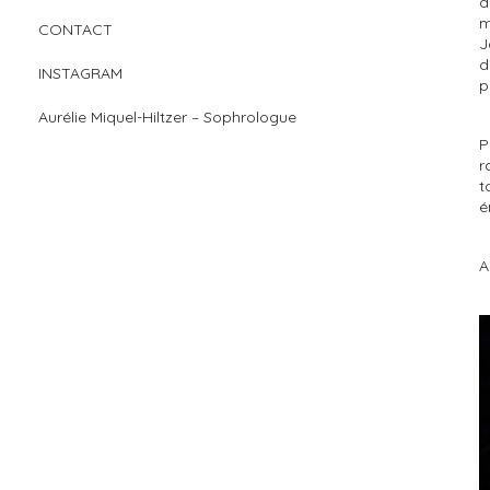
d
m
CONTACT
J
d
INSTAGRAM
p
Aurélie Miquel-Hiltzer – Sophrologue
P
r
t
é
A